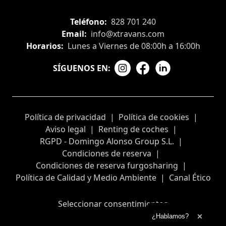
Teléfono:
828 701 240
Email:
info@xtravans.com
Horarios:
Lunes a Viernes de 08:00h a 16:00h
SÍGUENOS EN:
Política de privacidad
|
Política de cookies
|
Aviso legal
|
Renting de coches
|
RGPD - Domingo Alonso Group S.L.
|
Condiciones de reserva
|
Condiciones de reserva furgosharing
|
Política de Calidad y Medio Ambiente
|
Canal Ético
Seleccionar consentimientos
Ampliar el texto
¿Hablamos?
Cerrar 