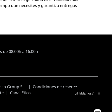
iempo que necesites y garantiza entregas
s de 08:00h a 16:00h
so Group S.L.
|
Condiciones de reserva
|
te
|
Canal Ético
Ampliar el texto
¿Hablamos?
Cerrar 