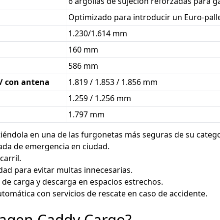
6 argollas de sujeción reforzadas para ga
Optimizado para introducir un Euro-palle
1.230/1.614 mm
160 mm
586 mm
 / con antena
1.819 / 1.853 / 1.856 mm
1.259 / 1.256 mm
1.797 mm
iéndola en una de las furgonetas más seguras de su catego
enada de emergencia en ciudad.
carril.
idad para evitar multas innecesarias.
as de carga y descarga en espacios estrechos.
utomática con servicios de rescate en caso de accidente.
swagen Caddy Cargo?