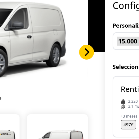
Confi
Personali
Seleccion
Renti
2.220
3,1 m
+3 meses
497€