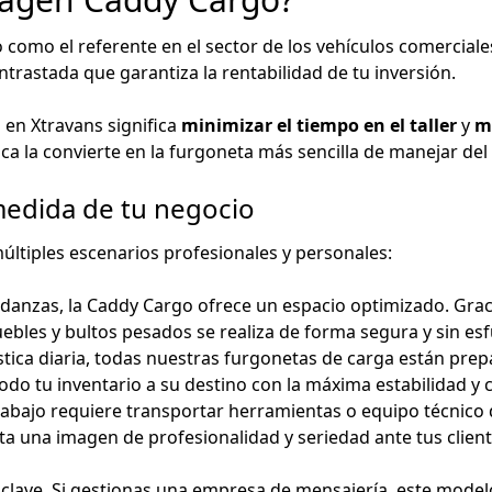
mo el referente en el sector de los vehículos comerciales 
ntrastada que garantiza la rentabilidad de tu inversión.
 en Xtravans significa
minimizar el tiempo en el taller
y
m
gica la convierte en la furgoneta más sencilla de manejar de
medida de tu negocio
ltiples escenarios profesionales y personales:
danzas, la Caddy Cargo ofrece un espacio optimizado. Grac
ebles y bultos pesados se realiza de forma segura y sin es
gística diaria, todas nuestras furgonetas de carga están pre
do tu inventario a su destino con la máxima estabilidad y c
trabajo requiere transportar herramientas o equipo técnico 
a una imagen de profesionalidad y seriedad ante tus clien
es clave. Si gestionas una empresa de mensajería, este mode