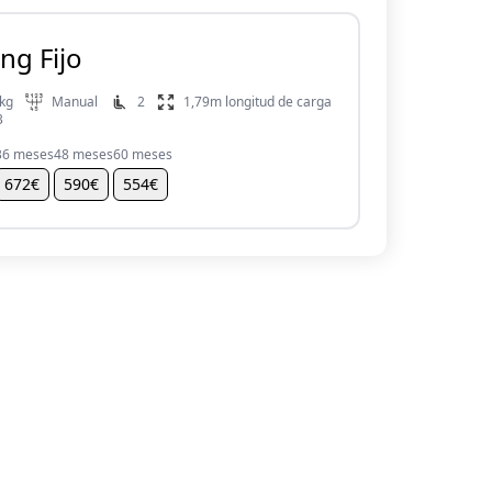
ng Fijo
 kg
Manual
2
1,79m longitud de carga
3
36 meses
48 meses
60 meses
672€
590€
554€