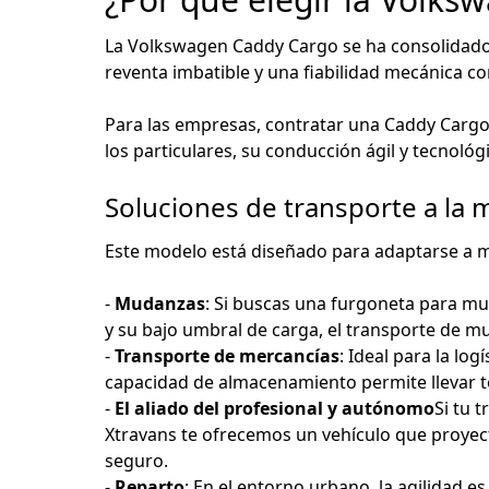
La Volkswagen Caddy Cargo se ha consolidado co
reventa imbatible y una fiabilidad mecánica co
Para las empresas, contratar una Caddy Cargo
los particulares, su conducción ágil y tecnoló
Soluciones de transporte a la 
Este modelo está diseñado para adaptarse a mú
-
Mudanzas
: Si buscas una furgoneta para mu
y su bajo umbral de carga, el transporte de mu
-
Transporte de mercancías
: Ideal para la lo
capacidad de almacenamiento permite llevar to
-
El aliado del profesional y autónomo
Si tu 
Xtravans te ofrecemos un vehículo que proyect
seguro.
-
Reparto
: En el entorno urbano, la agilidad 