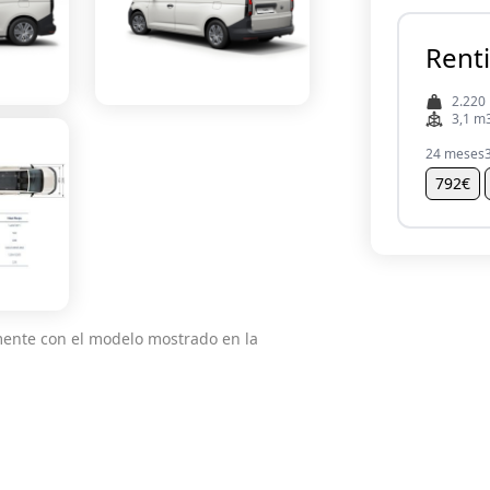
Renti
2.220
3,1 m
24 meses
792€
mente con el modelo mostrado en la