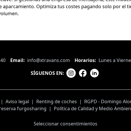
e aparcamiento. Optimiza tus costes pagando solo por el t
volumen.
240
Email:
info@xtravans.com
Horarios:
Lunes a Vierne
SÍGUENOS EN:
|
Aviso legal
|
Renting de coches
|
RGPD - Domingo Alon
reserva furgosharing
|
Política de Calidad y Medio Ambien
Seleccionar consentimientos