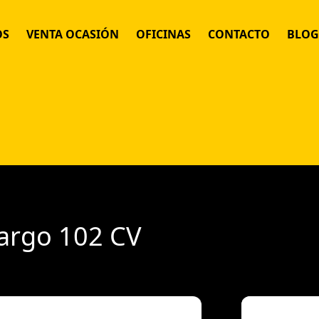
OS
VENTA OCASIÓN
OFICINAS
CONTACTO
BLOG
 MENSUAL FLEXIBLE
IJO
POR DÍAS
 POR HORAS
argo 102 CV