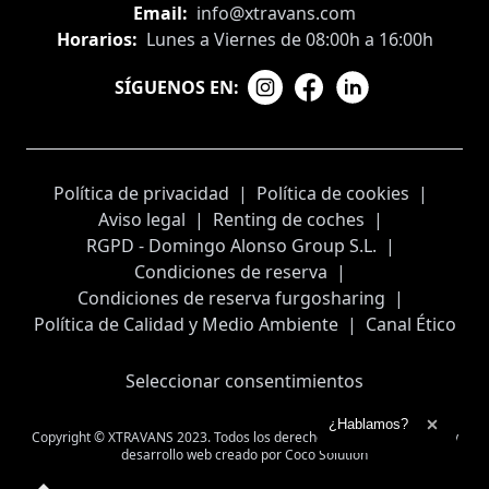
Email:
info@xtravans.com
Horarios:
Lunes a Viernes de 08:00h a 16:00h
SÍGUENOS EN:
Política de privacidad
|
Política de cookies
|
Aviso legal
|
Renting de coches
|
RGPD - Domingo Alonso Group S.L.
|
Condiciones de reserva
|
Condiciones de reserva furgosharing
|
Política de Calidad y Medio Ambiente
|
Canal Ético
Seleccionar consentimientos
Ampliar el texto
¿Hablamos?
Cerrar 
Copyright © XTRAVANS 2023. Todos los derechos reservados
Diseño y
desarrollo web creado por
Coco Solution