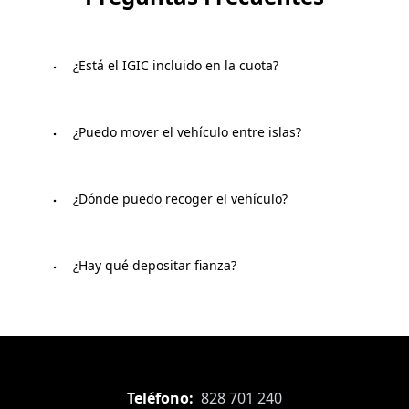
¿Está el IGIC incluido en la cuota?
Nuestros precios no tienen incluido el IGIC. Tiene una
¿Puedo mover el vehículo entre islas?
sencilla razón y es que al IGIC puede variar a lo largo
de tu renting (esto no depende de nosotros).
Si es posible. Pero, si vas a devolver el vehículo en otra
¿Dónde puedo recoger el vehículo?
isla deberás comunicarlo con antelación ya que puede
incurrir en un cargo adicional.
En nuestras oficinas. Puedes ver las ubicaciones en el
¿Hay qué depositar fianza?
apartado oficinas de la web.
En nuestro servicio de alquiler diario y por horas no
bloqueamos fianza. En los contratos de renting si hay
que depositar fianza.
Teléfono:
828 701 240