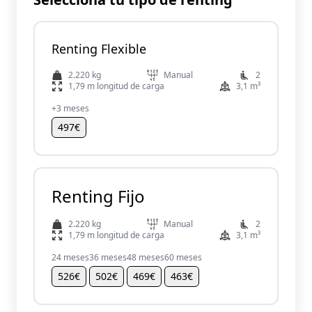
Renting Flexible
2.220 kg
Manual
2
1,79 m longitud de carga
3,1 m³
+3 meses
497€
Renting Fijo
2.220 kg
Manual
2
1,79 m longitud de carga
3,1 m³
24 meses
36 meses
48 meses
60 meses
526€
502€
469€
463€