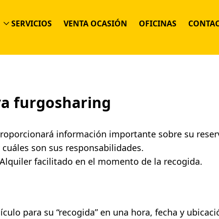
SERVICIOS
VENTA OCASIÓN
OFICINAS
CONTA
ALQUILER MENSUAL FLEXIBLE
RENTING FIJO
ALQUILER POR DÍAS
va furgosharing
ALQUILER POR HORAS
roporcionará información importante sobre su reserva
y cuáles son sus responsabilidades.
lquiler facilitado en el momento de la recogida.
ículo para su “recogida” en una hora, fecha y ubicaci