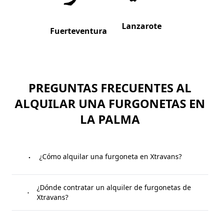
Lanzarote
Fuerteventura
PREGUNTAS FRECUENTES AL
ALQUILAR UNA FURGONETAS EN
LA PALMA
¿Cómo alquilar una furgoneta en Xtravans?
Tan solo tendrás que
¿Dónde contratar un alquiler de furgonetas de
seguir estos pasos
para
contratar nuestro alquiler para furgonetas:
Xtravans?
Elegir la furgoneta que desees entre nuestra flota.