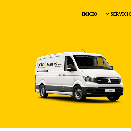
INICIO
SERVICI
ALQUILER
RENTING F
ALQUILER 
ALQUILER