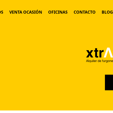
OS
VENTA OCASIÓN
OFICINAS
CONTACTO
BLOG
 MENSUAL FLEXIBLE
IJO
POR DÍAS
 POR HORAS