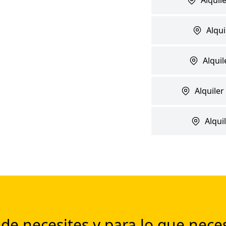
Alqui
Alqui
Alquile
Alqui
de necesites y para lo que neces