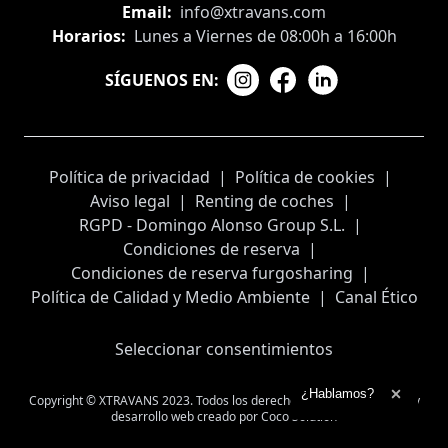
Email:
info@xtravans.com
Horarios:
Lunes a Viernes de 08:00h a 16:00h
SÍGUENOS EN:
Política de privacidad
|
Política de cookies
|
Aviso legal
|
Renting de coches
|
RGPD - Domingo Alonso Group S.L.
|
Condiciones de reserva
|
Condiciones de reserva furgosharing
|
Política de Calidad y Medio Ambiente
|
Canal Ético
Seleccionar consentimientos
Ampliar el texto
¿Hablamos?
Copyright © XTRAVANS 2023. Todos los derechos reservados
Diseño y
Cerrar 
desarrollo web creado por
Coco Solution