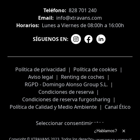
Teléfono:
828 701 240
Email:
info@xtravans.com
Horarios:
Lunes a Viernes de 08:00h a 16:00h
SÍGUENOS EN:
Política de privacidad
|
Política de cookies
|
Aviso legal
|
Renting de coches
|
RGPD - Domingo Alonso Group S.L.
|
Condiciones de reserva
|
Condiciones de reserva furgosharing
|
Política de Calidad y Medio Ambiente
|
Canal Ético
Seleccionar consentimientos
Ampliar el texto
¿Hablamos?
Cerrar 
Copyright © XTRAVANS 2023. Todos los derechos reservados
Diseño y