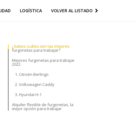
LIDAD
LOGÍSTICA
VOLVER AL LISTADO
¿Sabes cuáles son las mejores
¿Sabes cuáles son las mejores
furgonetas para trabajar?
furgonetas para trabajar?
Mejores furgonetas para trabajar
Mejores furgonetas para trabajar
2022
2022
1. Citroën Berlingo
1. Citroën Berlingo
2. Volkswagen Caddy
2. Volkswagen Caddy
3. Hyundai H-1
3. Hyundai H-1
Alquiler flexible de furgonetas, la
Alquiler flexible de furgonetas, la
mejor opción para trabajar
mejor opción para trabajar