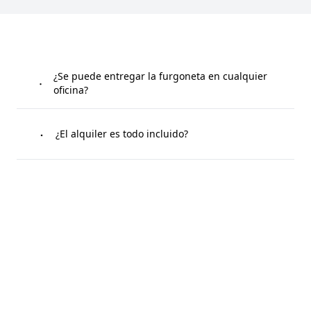
¿Se puede entregar la furgoneta en cualquier
oficina?
Podrás entregar tu furgoneta en cualquier punto de
¿El alquiler es todo incluido?
recogida de Xtravans. En el apartado de oficinas de
nuestra web podrás encontrar dónde están nuestras
oficinas.
La cuota que elijas en tu alquiler tendrá la máxima
cobertura: seguro a todo riesgo, vehículo de
sustitución, asistencia en carretera, kilometraje
ilimitado, cambio de neumáticos y mantenimiento.