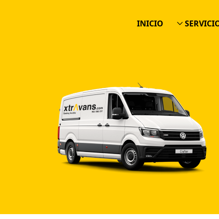
INICIO
SERVICI
ALQUILER
RENTING F
ALQUILER 
ALQUILER