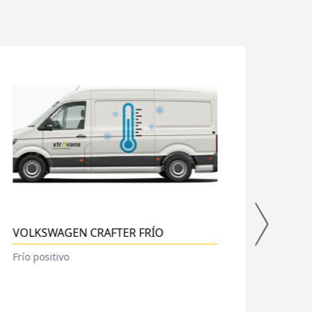
VOLKSWAGEN TRANSPORTER FURGÓN
2.0 TDI 81 kW (110 CV)