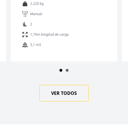
Manual
3
3500 kg
8 m3
0-5º
VER TODOS