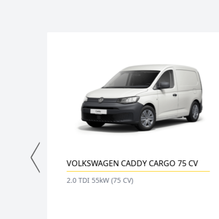
Y CARGO 75 CV
VOLKSWAGEN CADDY CARGO
2.0 TDI 75kW (102 CV)