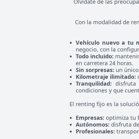
Olvídate de las preocupa
Con la modalidad de ren
Vehículo nuevo a tu 
negocio, con la configu
Todo incluido:
mantenimi
en carretera 24 horas.
Sin sorpresas:
un único 
Kilometraje ilimitado:
c
Tranquilidad:
disfruta 
condiciones y que cuent
El renting fijo es la soluci
Empresas:
optimiza tu f
Autónomos:
disfruta d
Profesionales:
transpor