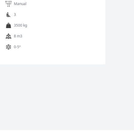
Manual
3
3.200 kg
5,8 m3
2,3 m longitud de carga