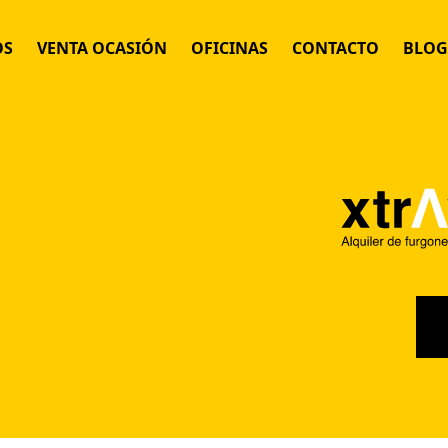
OS
VENTA OCASIÓN
OFICINAS
CONTACTO
BLOG
 MENSUAL FLEXIBLE
IJO
POR DÍAS
 POR HORAS