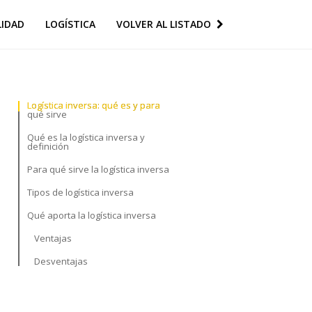
LIDAD
LOGÍSTICA
VOLVER AL LISTADO
Logística inversa: qué es y para
Logística inversa: qué es y para
qué sirve
qué sirve
Qué es la logística inversa y
Qué es la logística inversa y
definición
definición
Para qué sirve la logística inversa
Para qué sirve la logística inversa
Tipos de logística inversa
Tipos de logística inversa
Qué aporta la logística inversa
Qué aporta la logística inversa
Ventajas
Ventajas
Desventajas
Desventajas