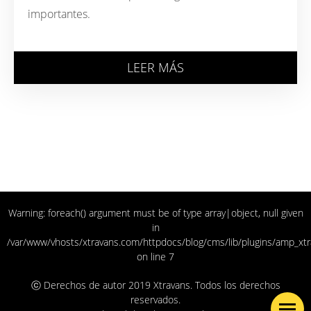
importantes.
LEER MÁS
Warning: foreach() argument must be of type array|object, null given
in
/var/www/vhosts/xtravans.com/httpdocs/blog/cms/lib/plugins/amp_xtr
on line 7
ⓒ Derechos de autor 2019 Xtravans. Todos los derechos
reservados.